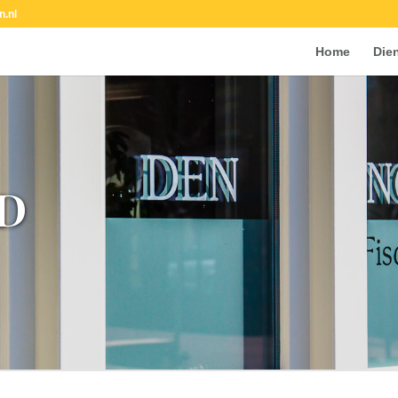
n.nl
Home
Die
D