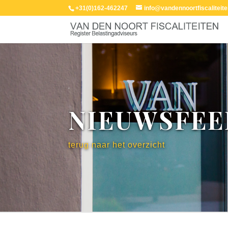
+31(0)162-462247
info@vandennoortfiscaliteite
NIEUWSFEE
terug naar het overzicht