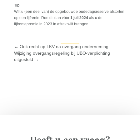
Tip
Wilt u (een deel van) de opgebouwde oudedagsreserve afstorten
op een lijfrente. Doe dit dan vóór
1 juli 2024
als u de
lijfrentepremie in 2023 in aftrek wilt brengen.
←
Ook recht op LKV na overgang onderneming
Wijziging overgangsregeling bij UBO-verplichting
uitgesteld
→
Heeft u een vraag?