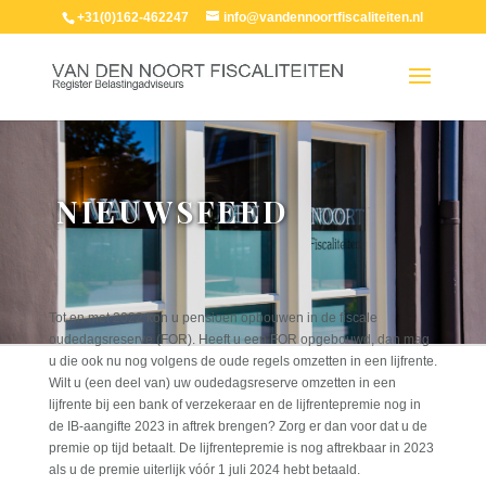
+31(0)162-462247
info@vandennoortfiscaliteiten.nl
NIEUWSFEED
Tot en met 2022 kon u pensioen opbouwen in de fiscale
oudedagsreserve (FOR). Heeft u een FOR opgebouwd, dan mag
u die ook nu nog volgens de oude regels omzetten in een lijfrente.
Wilt u (een deel van) uw oudedagsreserve omzetten in een
lijfrente bij een bank of verzekeraar en de lijfrentepremie nog in
de IB-aangifte 2023 in aftrek brengen? Zorg er dan voor dat u de
premie op tijd betaalt. De lijfrentepremie is nog aftrekbaar in 2023
als u de premie uiterlijk vóór 1 juli 2024 hebt betaald.