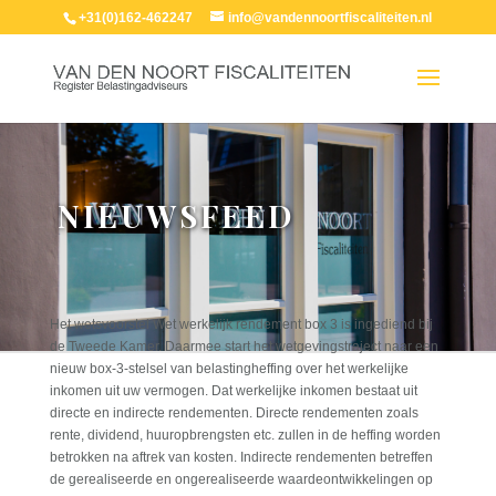
+31(0)162-462247
info@vandennoortfiscaliteiten.nl
NIEUWSFEED
Het wetsvoorstel Wet werkelijk rendement box 3 is ingediend bij
de Tweede Kamer. Daarmee start het wetgevingstraject naar een
nieuw box-3-stelsel van belastingheffing over het werkelijke
inkomen uit uw vermogen. Dat werkelijke inkomen bestaat uit
directe en indirecte rendementen. Directe rendementen zoals
rente, dividend, huuropbrengsten etc. zullen in de heffing worden
betrokken na aftrek van kosten. Indirecte rendementen betreffen
de gerealiseerde en ongerealiseerde waardeontwikkelingen op