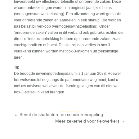
bijvoorbeeld uw effectenportefeuille of onroerende zaken. Deze
waardeontwikkelingen worden in beginsel jaarlijkse belast
(vermogensaanwasbelasting). Een uitzondering wordt gemaakt
voor onroerende zaken en aandelen in een startup. Die worden
pas belast bij verkoop (vermogenswinstbelasting). Onder
‘onroerende zaken’ vallen in dit verband ook gebruiksrechten die
direct of indirect betrekking hebben op onroerende zaken, zoals
vruchtgebruik en erfpacht. Tot slot zal een verlies in box 3
verrekend kunnen worden met box-3-inkomen uit toekomstige
jaren.
Tip
De beoogde inwerkingtredingsdatum is 1 januari 2028. Hoewel
het wetsvoorstel nog langs de parlementaire weg moet, kunt u
met uw adviseur wel alvast de fiscale gevolgen van dit nieuwe
box-3-stelsel in kaart brengen.
←
Benut de studenten- en scholierenregeling
Meer zekerheid voor flexwerkers
→