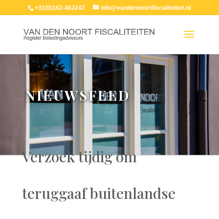
+31(0)162-462247
info@vandennoortfiscaliteiten.nl
NIEUWSFEED
Verzoek tijdig om
teruggaaf buitenlandse