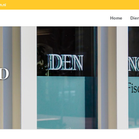
n.nl
Home
Die
D