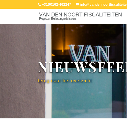
+31(0)162-462247
info@vandennoortfiscaliteite
NIEUWSFEE
terug naar het overzicht