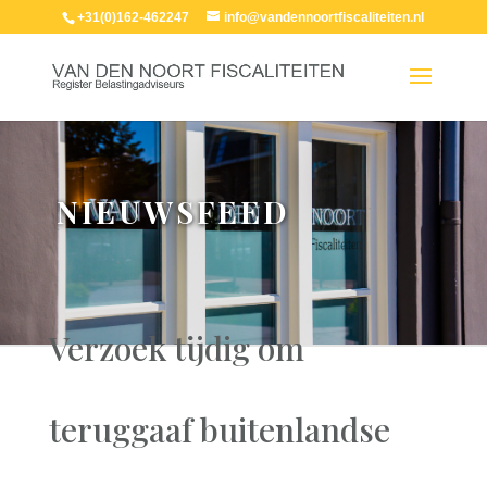
+31(0)162-462247
info@vandennoortfiscaliteiten.nl
NIEUWSFEED
Verzoek tijdig om
teruggaaf buitenlandse