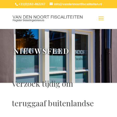
+31(0)162-462247
info@vandennoortfiscaliteiten.nl
NIEUWSFEED
Verzoek tijdig om
teruggaaf buitenlandse