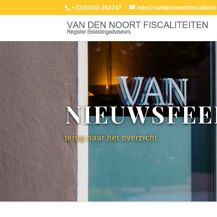
+31(0)162-462247
info@vandennoortfiscaliteite
NIEUWSFEE
terug naar het overzicht