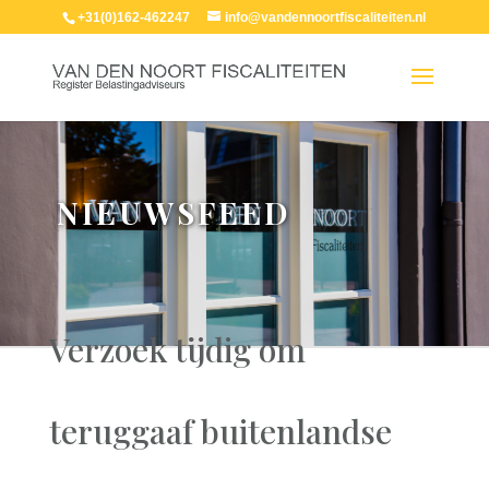
+31(0)162-462247
info@vandennoortfiscaliteiten.nl
NIEUWSFEED
Verzoek tijdig om
teruggaaf buitenlandse