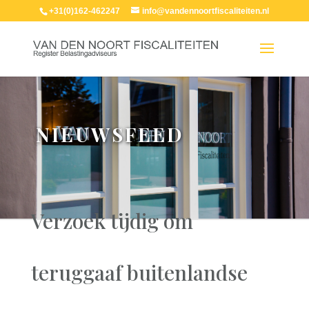
+31(0)162-462247
info@vandennoortfiscaliteiten.nl
NIEUWSFEED
Verzoek tijdig om
teruggaaf buitenlandse