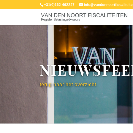
+31(0)162-462247
info@vandennoortfiscaliteite
NIEUWSFEE
terug naar het overzicht