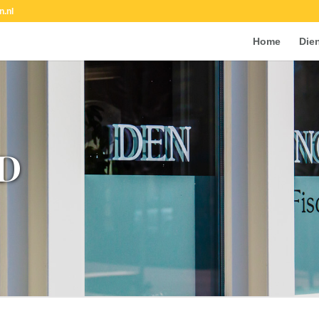
n.nl
Home
Die
D