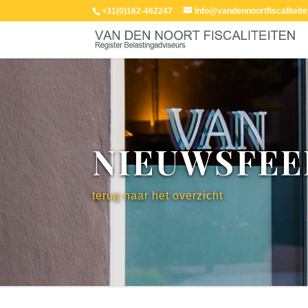
+31(0)162-462247
info@vandennoortfiscaliteite
NIEUWSFEE
terug naar het overzicht