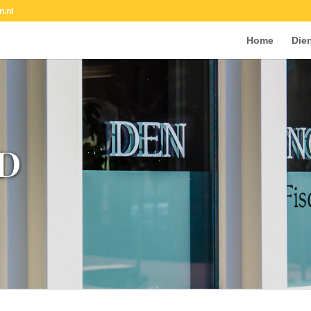
n.nl
Home
Die
D