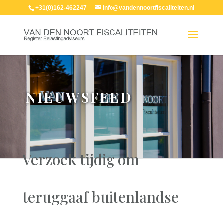
+31(0)162-462247
info@vandennoortfiscaliteiten.nl
NIEUWSFEED
Verzoek tijdig om
teruggaaf buitenlandse