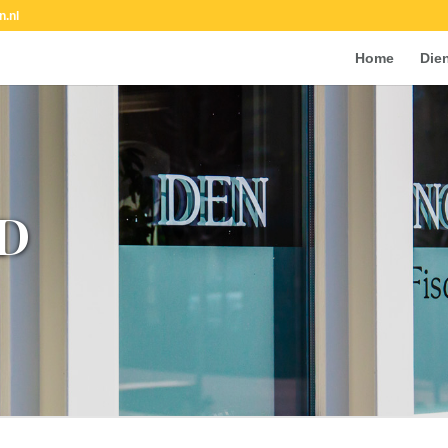
n.nl
Home
Die
D