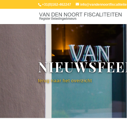
+31(0)162-462247
info@vandennoortfiscaliteite
NIEUWSFEE
terug naar het overzicht