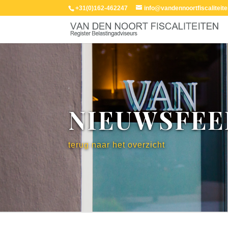
+31(0)162-462247
info@vandennoortfiscaliteite
NIEUWSFEE
terug naar het overzicht