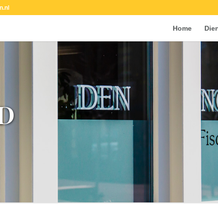
n.nl
Home
Die
D