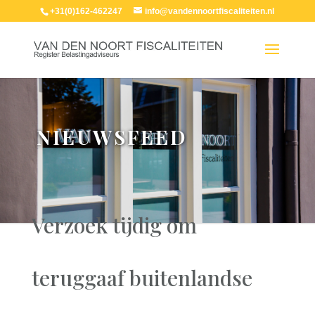
+31(0)162-462247
info@vandennoortfiscaliteiten.nl
NIEUWSFEED
Verzoek tijdig om
teruggaaf buitenlandse