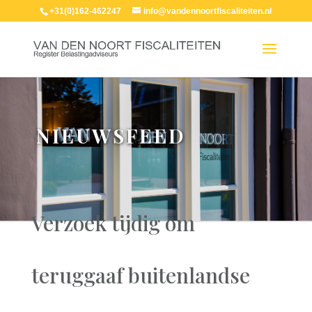
+31(0)162-462247
info@vandennoortfiscaliteiten.nl
NIEUWSFEED
Verzoek tijdig om
teruggaaf buitenlandse