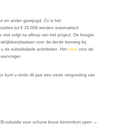
en en ander gewijzigd. Zo is het
sidies tot € 25.000 worden automatisch
e rest volgt na afloop van het project. De hoogte
raktijkleerplaatsen voor de derde leerweg bij
 u de subsidiabele activiteiten. Het
loket
voor de
 aanvrager.
r kunt u sinds dit jaar een vaste vergoeding van
B-subsidie voor schone bouw binnenkort open
→