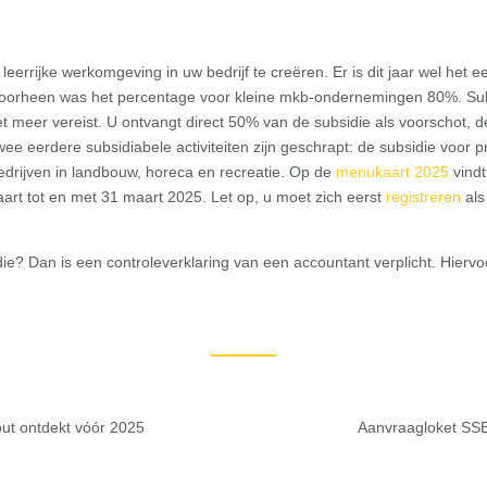
errijke werkomgeving in uw bedrijf te creëren. Er is dit jaar wel het e
 Voorheen was het percentage voor kleine mkb-ondernemingen 80%. Sub
et meer vereist. U ontvangt direct 50% van de subsidie als voorschot, d
ee eerdere subsidiabele activiteiten zijn geschrapt: de subsidie voor p
edrijven in landbouw, horeca en recreatie. Op de
menukaart 2025
vindt
rt tot en met 31 maart 2025. Let op, u moet zich eerst
registreren
als
e? Dan is een controleverklaring van een accountant verplicht. Hiervoo
fout ontdekt vóór 2025
Aanvraagloket SSE