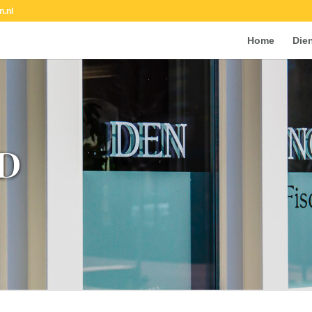
n.nl
Home
Die
D