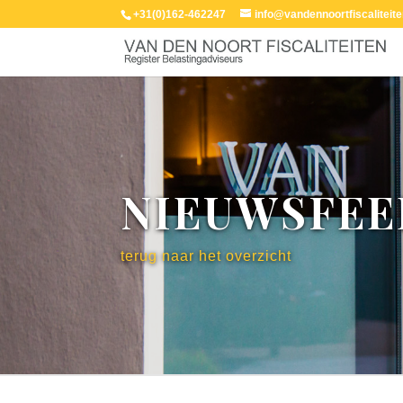
+31(0)162-462247
info@vandennoortfiscaliteite
NIEUWSFEE
terug naar het overzicht