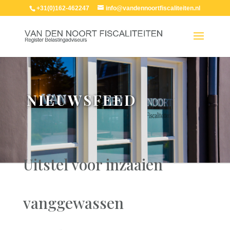
+31(0)162-462247
info@vandennoortfiscaliteiten.nl
NIEUWSFEED
Uitstel voor inzaaien
vanggewassen