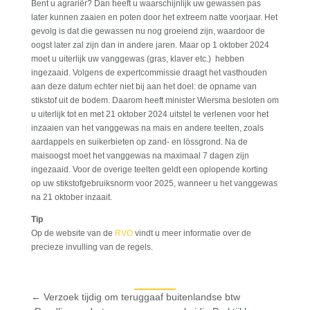
Bent u agrariër? Dan heeft u waarschijnlijk uw gewassen pas
later kunnen zaaien en poten door het extreem natte voorjaar. Het
gevolg is dat die gewassen nu nog groeiend zijn, waardoor de
oogst later zal zijn dan in andere jaren. Maar op 1 oktober 2024
moet u uiterlijk uw vanggewas (gras, klaver etc.) hebben
ingezaaid. Volgens de expertcommissie draagt het vasthouden
aan deze datum echter niet bij aan het doel: de opname van
stikstof uit de bodem. Daarom heeft minister Wiersma besloten om
u uiterlijk tot en met 21 oktober 2024 uitstel te verlenen voor het
inzaaien van het vanggewas na mais en andere teelten, zoals
aardappels en suikerbieten op zand- en lössgrond. Na de
maisoogst moet het vanggewas na maximaal 7 dagen zijn
ingezaaid. Voor de overige teelten geldt een oplopende korting
op uw stikstofgebruiksnorm voor 2025, wanneer u het vanggewas
na 21 oktober inzaait.
Tip
Op de website van de
RVO
vindt u meer informatie over de
precieze invulling van de regels.
←
Verzoek tijdig om teruggaaf buitenlandse btw