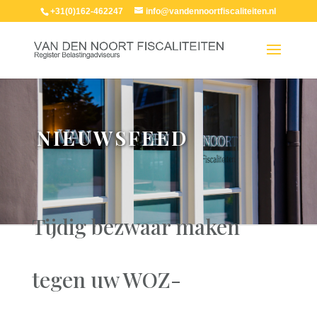
+31(0)162-462247
info@vandennoortfiscaliteiten.nl
NIEUWSFEED
Tijdig bezwaar maken
tegen uw WOZ-