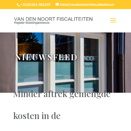
+31(0)162-462247
info@vandennoortfiscaliteiten.nl
NIEUWSFEED
Minder aftrek gemengde
kosten in de