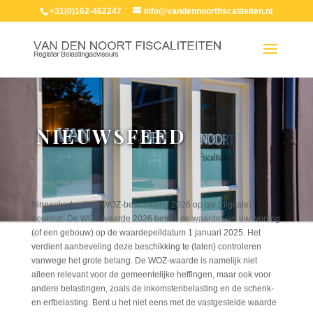
+31(0)162-462247
info@vandennoortfiscaliteiten.nl
NIEUWSFEED
Binnenkort valt de WOZ-beschikking 2026 op uw (digitale)
deurmat. De WOZ-waarde 2026 betreft de waarde van uw woning
(of een gebouw) op de waardepeildatum 1 januari 2025. Het
verdient aanbeveling deze beschikking te (laten) controleren
vanwege het grote belang. De WOZ-waarde is namelijk niet
alleen relevant voor de gemeentelijke heffingen, maar ook voor
andere belastingen, zoals de inkomstenbelasting en de schenk-
en erfbelasting. Bent u het niet eens met de vastgestelde waarde