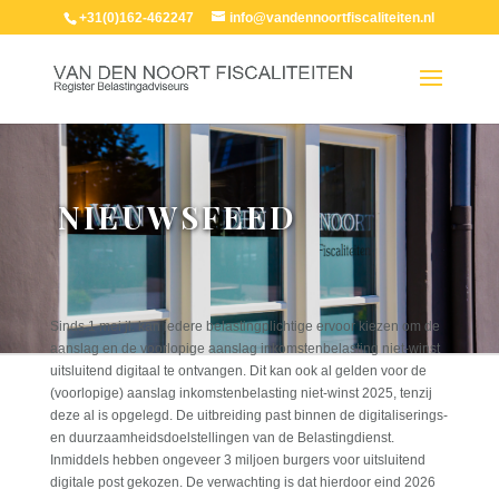
+31(0)162-462247
info@vandennoortfiscaliteiten.nl
NIEUWSFEED
Sinds 1 mei jl. kan iedere belastingplichtige ervoor kiezen om de
aanslag en de voorlopige aanslag inkomstenbelasting niet-winst
uitsluitend digitaal te ontvangen. Dit kan ook al gelden voor de
(voorlopige) aanslag inkomstenbelasting niet-winst 2025, tenzij
deze al is opgelegd. De uitbreiding past binnen de digitaliserings-
en duurzaamheidsdoelstellingen van de Belastingdienst.
Inmiddels hebben ongeveer 3 miljoen burgers voor uitsluitend
digitale post gekozen. De verwachting is dat hierdoor eind 2026