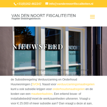
+31(0)162-462247
info@vandennoortfiscaliteiten.nl
NIEUWSFEED
Wilt u investeren in energiebesparende maatregelen om uw
verhuurde woning(en) te verduurzamen? Maak dan gebruik van
de Subsidieregeling Verduurzaming en Onderhoud
Huurwoningen (
SVOH
). Naast voor
verduurzamingsmaatregelen
kunt u ook subsidie krijgen voor
onderhoudsmaatregelen
en de
kosten van een
maatwerkadvies
. Een erkend bouw- of
installatiebedrijf moet de werkzaamheden uitvoeren. Vraagt u
voor € 25.000 of meer subsidie aan? Dan vraagt u deze al aan,