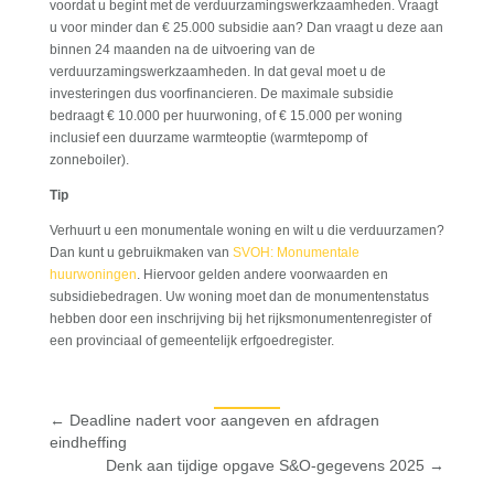
voordat u begint met de verduurzamingswerkzaamheden. Vraagt
u voor minder dan € 25.000 subsidie aan? Dan vraagt u deze aan
binnen 24 maanden na de uitvoering van de
verduurzamingswerkzaamheden. In dat geval moet u de
investeringen dus voorfinancieren. De maximale subsidie
bedraagt € 10.000 per huurwoning, of € 15.000 per woning
inclusief een duurzame warmteoptie (warmtepomp of
zonneboiler).
Tip
Verhuurt u een monumentale woning en wilt u die verduurzamen?
Dan kunt u gebruikmaken van
SVOH: Monumentale
huurwoningen
. Hiervoor gelden andere voorwaarden en
subsidiebedragen. Uw woning moet dan de monumentenstatus
hebben door een inschrijving bij het rijksmonumentenregister of
een provinciaal of gemeentelijk erfgoedregister.
←
Deadline nadert voor aangeven en afdragen
eindheffing
Denk aan tijdige opgave S&O-gegevens 2025
→