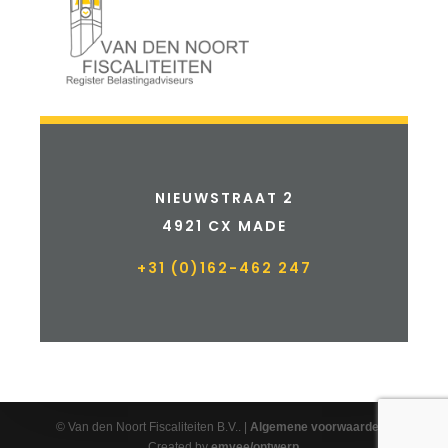
NIEUWSTRAAT 2
4921 CX MADE
+31 (0)162-462 247
© Van den Noort Fiscaliteiten B.V.. |
Algemene voorwaarden
|
Created by
emvee/ontwerp