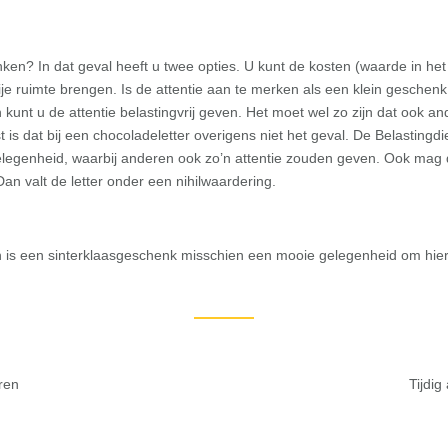
ken? In dat geval heeft u twee opties. U kunt de kosten (waarde in het
ije ruimte brengen. Is de attentie aan te merken als een klein geschenk
kunt u de attentie belastingvrij geven. Het moet wel zo zijn dat ook and
 is dat bij een chocoladeletter overigens niet het geval. De Belastingd
elegenheid, waarbij anderen ook zo’n attentie zouden geven. Ook mag d
an valt de letter onder een nihilwaardering.
an is een sinterklaasgeschenk misschien een mooie gelegenheid om hier
ren
Tijdi