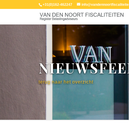
+31(0)162-462247
info@vandennoortfiscaliteite
NIEUWSFEE
terug naar het overzicht