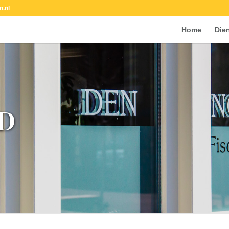
n.nl
Home
Die
D