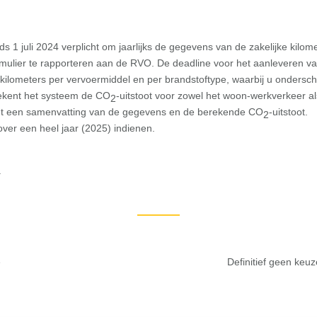
 1 juli 2024 verplicht om jaarlijks de gegevens van de zakelijke kil
rmulier te rapporteren aan de RVO. De deadline voor het aanleveren 
de kilometers per vervoermiddel en per brandstoftype, waarbij u onders
ekent het systeem de CO
-uitstoot voor zowel het woon-werkverkeer als 
2
met een samenvatting van de gegevens en de berekende CO
-uitstoot.
2
ver een heel jaar (2025) indienen.
.
e
Definitief geen keu