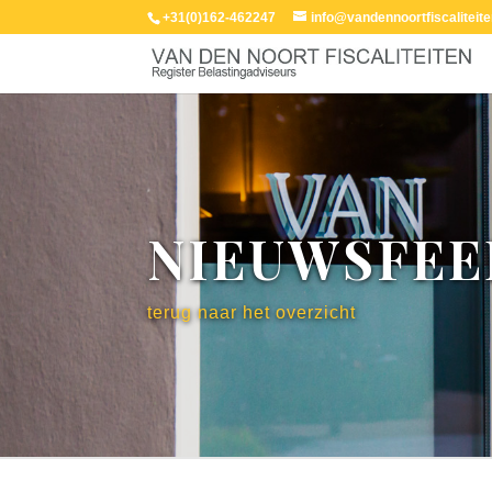
+31(0)162-462247
info@vandennoortfiscaliteite
NIEUWSFEE
terug naar het overzicht