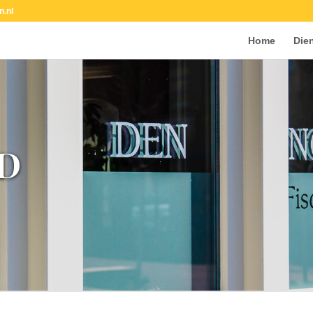
n.nl
Home
Die
D