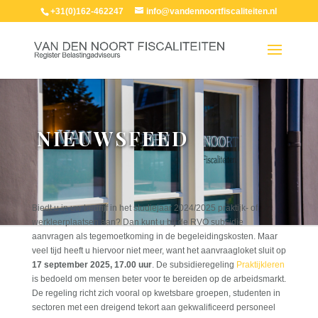
+31(0)162-462247
info@vandennoortfiscaliteiten.nl
NIEUWSFEED
Biedt u in uw bedrijf in het studiejaar 2024/2025 praktijk- of
werkleerplaatsen aan? Dan kunt u bij de RVO subsidie
aanvragen als tegemoetkoming in de begeleidingskosten. Maar
veel tijd heeft u hiervoor niet meer, want het aanvraagloket sluit op
17 september 2025, 17.00 uur
. De subsidieregeling
Praktijkleren
is bedoeld om mensen beter voor te bereiden op de arbeidsmarkt.
De regeling richt zich vooral op kwetsbare groepen, studenten in
sectoren met een dreigend tekort aan gekwalificeerd personeel