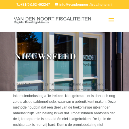
+31(0)162-462247
info@vandennoortfiscaliteiten.nl
NIEUWSFEED
U heeft het mogelijk zelf al eens bij de hand gehad; u bent
vergeten om de door u betaalde lijfrentepremie in de aangifte
inkomstenbelasting af te trekken. Niet getreurd, er is dan toch nog
zoiets als de saldomethode, waarvan u gebruik kunt maken. Deze
methode houdt in dat een deel van de toekomstige uitkeringen
onbelast blijft. Van belang is wel dat u moet kunnen aantonen dat
de lijfrentepremie is betaald én niet is afgetrokken. De lijn in de
rechtspraak is hier vrij hard. Kunt u de premiebetaling niet