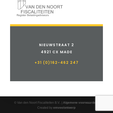
NIEUWSTRAAT 2
4921 CX MADE
+31 (0)162-462 247
© Van den Noort Fiscaliteiten B.V.. |
Algemene voorwaarden
|
Created by
emvee/ontwerp