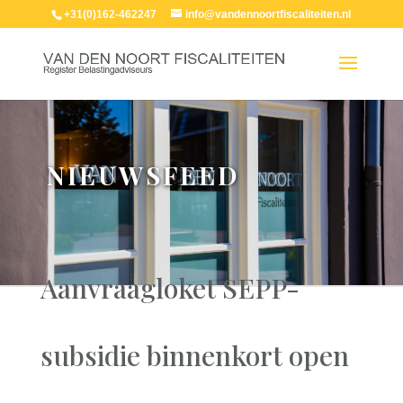
+31(0)162-462247
info@vandennoortfiscaliteiten.nl
NIEUWSFEED
Aanvraagloket SEPP-
subsidie binnenkort open