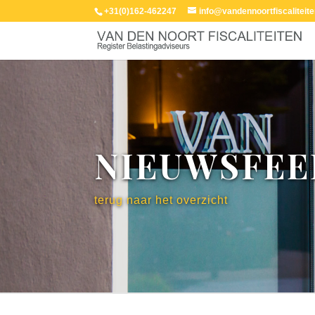
+31(0)162-462247
info@vandennoortfiscaliteite
NIEUWSFEE
terug naar het overzicht