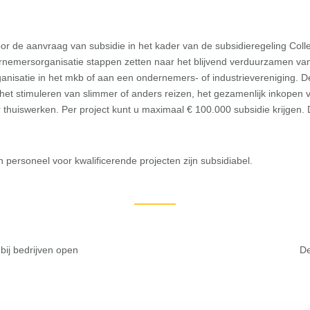
n voor de aanvraag van subsidie in het kader van de subsidieregeling C
ernemersorganisatie stappen zetten naar het blijvend verduurzamen va
nisatie in het mkb of aan een ondernemers- of industrievereniging. 
 het stimuleren van slimmer of anders reizen, het gezamenlijk inkopen v
thuiswerken. Per project kunt u maximaal € 100.000 subsidie krijgen.
 personeel voor kwalificerende projecten zijn subsidiabel.
bij bedrijven open
De