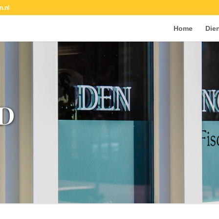
n.nl
Home
Die
D